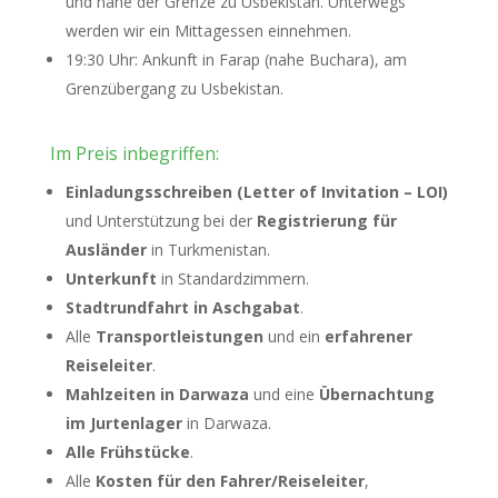
und nahe der Grenze zu Usbekistan. Unterwegs
werden wir ein Mittagessen einnehmen.
19:30 Uhr: Ankunft in Farap (nahe Buchara), am
Grenzübergang zu Usbekistan.
Im Preis inbegriffen:
Einladungsschreiben (Letter of Invitation – LOI)
und Unterstützung bei der
Registrierung für
Ausländer
in Turkmenistan.
Unterkunft
in Standardzimmern.
Stadtrundfahrt in Aschgabat
.
Alle
Transportleistungen
und ein
erfahrener
Reiseleiter
.
Mahlzeiten in Darwaza
und eine
Übernachtung
im Jurtenlager
in Darwaza.
Alle Frühstücke
.
Alle
Kosten für den Fahrer/Reiseleiter
,