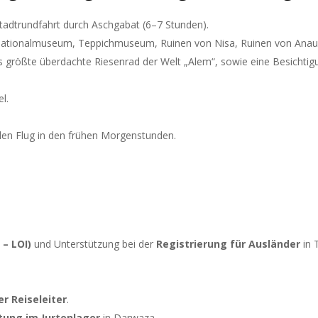
tadtrundfahrt durch Aschgabat (6–7 Stunden).
 Nationalmuseum, Teppichmuseum, Ruinen von Nisa, Ruinen von Anau
 größte überdachte Riesenrad der Welt „Alem“, sowie eine Besichtig
l.
len Flug in den frühen Morgenstunden.
 – LOI)
und Unterstützung bei der
Registrierung für Ausländer
in 
r Reiseleiter
.
ung im Jurtenlager
in Darwaza.