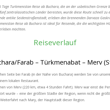
5 Tage Turkmenistan Reise ab Buchara, die an der usbekischen Grenze 
 fünf zentralasiatischen Länder bereisten, wurde diese Route schnell z
nde antike Seidenstraßenstadt, erleben den brennenden Darvaza Gask
enistan Reise ab Buchara ist ideal für Reisende, die die wichtigsten 
 erleben möchten.
Reiseverlauf
chara/Farab – Türkmenabat – Merv (S
chen Seite bei Farab (in der Nähe von Buchara) werden Sie von uns
inem lokalen Restaurant.
en von Merv (220 km, etwa 4 Stunden Fahrt). Merv war einst die Perl
rt wurde – eine der größten Städte der Region, wenn nicht die größt
 Weiterfahrt nach Mary, der Hauptstadt dieser Region.