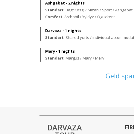
Ashgabat - 2 nights
Standart
: Bagt Kosgi / Mizan / Sport / Ashgabat
Comfort
: Archabil / Yyldyz / Oguzkent
Darvaza - 1 nights
Standart
: Shared yurts / individual accommodat
Mary - 1 nights
Standart
: Margus / Mary / Merv
Geld spa
DARVAZA
FI