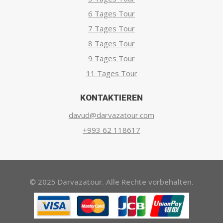
6 Tages Tour
7 Tages Tour
8 Tages Tour
9 Tages Tour
11 Tages Tour
KONTAKTIEREN
davud@darvazatour.com
+993 62 118617
© 2025 Darvazatour. Alle Rechte vorbehalten.