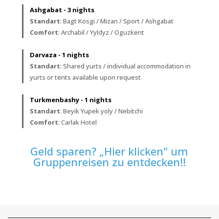
Ashgabat - 3 nights
Standart
: Bagt Kosgi / Mizan / Sport / Ashgabat
Comfort
: Archabil / Yyldyz / Oguzkent
Darvaza - 1 nights
Standart
: Shared yurts / individual accommodation in
yurts or tents available upon request
Turkmenbashy - 1 nights
Standart
: Beyik Yupek yoly / Nebitchi
Comfort
: Carlak Hotel
Geld sparen? „Hier klicken" um
Gruppenreisen zu entdecken!!