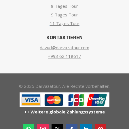
8 Tages Tour
9 Tages Tour
11 Tages Tour
KONTAKTIEREN
davud@darvazatour.com
+993 62 118617
© 2025 Darvazatour. Alle Rechte vorbehalten.
++ Weitere globale Zahlungssysteme