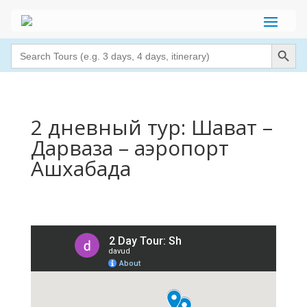
Search Button
Search
for:
2 дневный тур: Шават –
Дарваза – аэропорт
Ашхабада