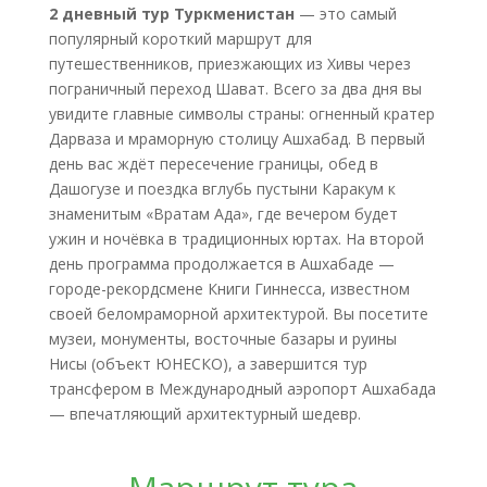
2 дневный тур Туркменистан
— это самый
популярный короткий маршрут для
путешественников, приезжающих из Хивы через
пограничный переход Шават. Всего за два дня вы
увидите главные символы страны: огненный кратер
Дарваза и мраморную столицу Ашхабад. В первый
день вас ждёт пересечение границы, обед в
Дашогузе и поездка вглубь пустыни Каракум к
знаменитым «Вратам Ада», где вечером будет
ужин и ночёвка в традиционных юртах. На второй
день программа продолжается в Ашхабаде —
городе-рекордсмене Книги Гиннесса, известном
своей беломраморной архитектурой. Вы посетите
музеи, монументы, восточные базары и руины
Нисы (объект ЮНЕСКО), а завершится тур
трансфером в Международный аэропорт Ашхабада
— впечатляющий архитектурный шедевр.