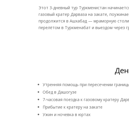
Этот 3-дневный тур Туркменистан начинаетс
газовый кратер Дарваза на закате, поужина
продолжится в Ашхабад — мраморную столицу
перелётом в Туркменабат и выездом через г
Ден
Утренняя помощь при пересечении границ
Обед в Дашогузе
7-часовая поездка к газовому кратеру Дар
Прибытие к кратеру на закате
Ужин и ночевка в юртах