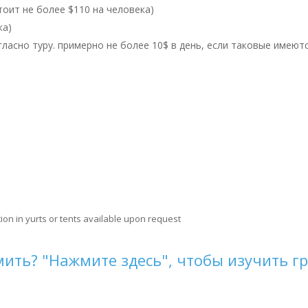
тоит не более $110 на человека)
ка)
гласно туру. примерно не более 10$ в день, если таковые имеютс
ion in yurts or tents available upon request
мить? "Нажмите здесь", чтобы изучить гр