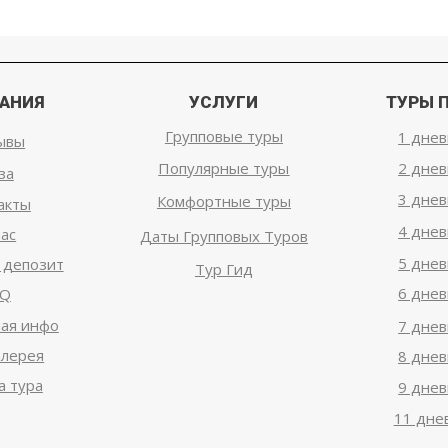
АНИЯ
УСЛУГИ
ТУРЫ 
Групповые туры
1 днев
ывы
Популярные туры
2 днев
за
3 днев
Комфортные туры
акты
4 днев
нас
Даты Групповых Туров
5 днев
 депозит
Тур Гид
6 днев
AQ
ая инфо
7 днев
алерея
8 днев
а тура
9 днев
11 дне