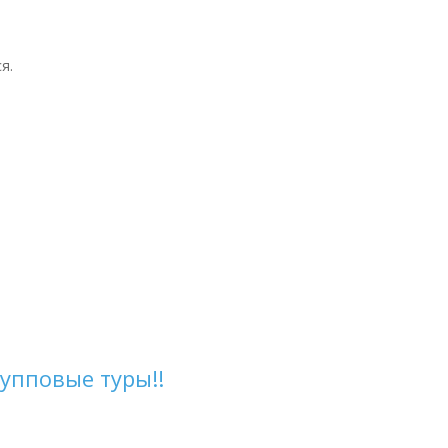
я.
упповые туры!!