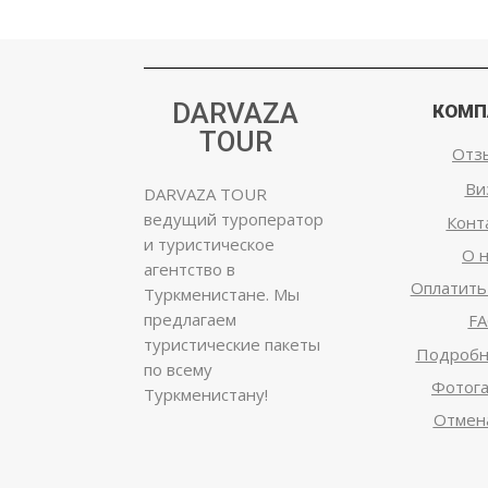
DARVAZA
КОМП
TOUR
Отз
Ви
DARVAZA TOUR
ведущий туроператор
Конт
и туристическое
О 
агентство в
Оплатить
Туркменистане. Мы
предлагаем
F
туристические пакеты
Подробн
по всему
Фотог
Туркменистану!
Отмен