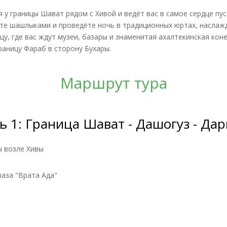
я у границы Шават рядом с Хивой и ведёт вас в самое сердце п
ете шашлыками и проведёте ночь в традиционных юртах, наслаж
, где вас ждут музеи, базары и знаменитая ахалтекинская ко
раницу Фараб в сторону Бухары.
Маршрут тура
ь 1: Граница Шават - Дашогуз - Дар
ы возле Хивы
ваза "Врата Ада"