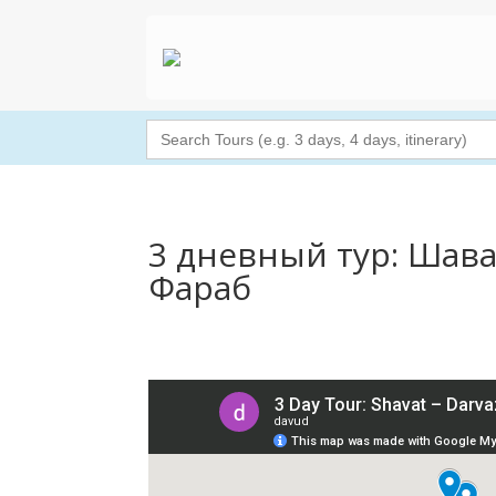
Search
for:
3 дневный тур: Шава
Фараб