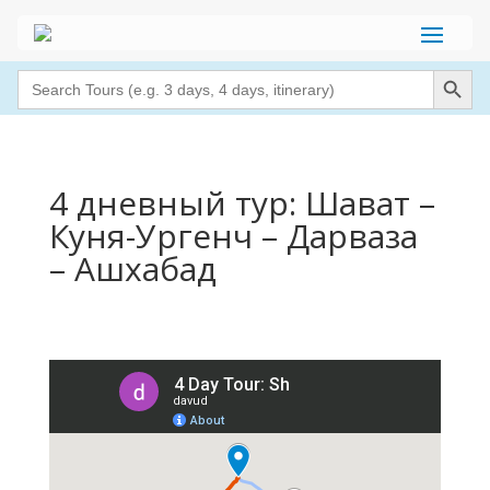
Search Button
Search
for:
4 дневный тур: Шават –
Куня-Ургенч – Дарваза
– Ашхабад