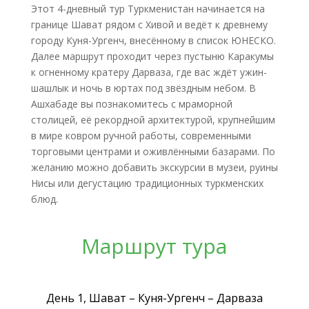
Этот 4-дневный тур Туркменистан начинается на
границе Шават рядом с Хивой и ведёт к древнему
городу Куня-Ургенч, внесённому в список ЮНЕСКО.
Далее маршрут проходит через пустыню Каракумы
к огненному кратеру Дарваза, где вас ждёт ужин-
шашлык и ночь в юртах под звёздным небом. В
Ашхабаде вы познакомитесь с мраморной
столицей, её рекордной архитектурой, крупнейшим
в мире ковром ручной работы, современными
торговыми центрами и оживлёнными базарами. По
желанию можно добавить экскурсии в музеи, руины
Нисы или дегустацию традиционных туркменских
блюд.
Маршрут тура
День 1, Шават – Куня-Ургенч – Дарваза