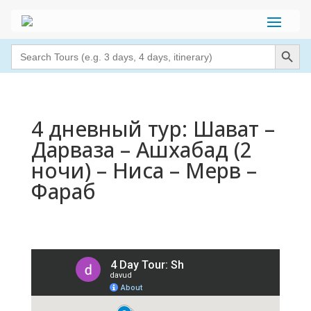
Search Button
Search
for:
4 дневный тур: Шават –
Дарваза – Ашхабад (2
ночи) – Ниса – Мерв –
Фараб