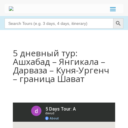
Search Button
Search
for:
5 дневный тур:
Ашхабад – Янгикала –
Дарваза – Куня-Ургенч
– граница Шават