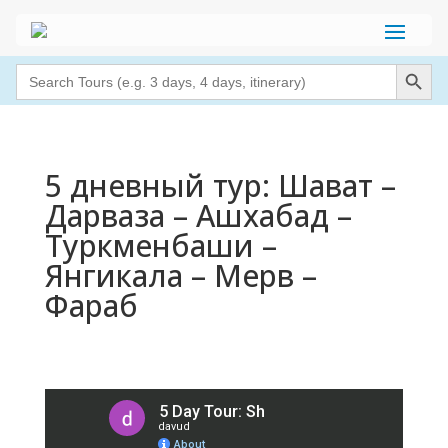
Search Button
Search
for:
5 дневный тур: Шават –
Дарваза – Ашхабад –
Туркменбаши –
Янгикала – Мерв –
Фараб