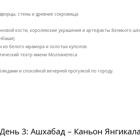
ворцы, стены и древние сокровища.
оновой кости, королевские украшения и артефакты Великого шёл
енбаши)
 из белого мрамора и золотых куполов.
атический театр имени Молланепеса
людами и спокойной вечерней прогулкой по городу.
День 3: Ашхабад – Каньон Янгикал