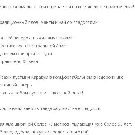
ичных формальностей начинается ваше 7-дневное приключение!
радиционный плов, манты и чай со сладостями.
а с её невероятными памятниками:
мых высоких в Центральной Азии
дневековой архитектуры
равителя XII века
йзажи пустыни Каракум в комфортабельном внедорожнике.
юрточный лагерь
ездным небом пустыни — кочевой опыт!
а, свежий хлеб из тандыра и местные сладости.
я яма шириной более 70 метров, пылающая уже более 50 лет.
белье, одеяла, подушки предоставляются).