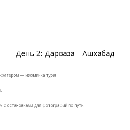
День 2: Дарваза – Ашхабад
 кратером — изюминка тура!
ы.
м с остановками для фотографий по пути.