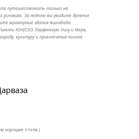
удете путешествовать только на
 условиях. За неделю вы увидите древние
идите мраморные здания Ашхабада.
объекты ЮНЕСКО Парфянскую Нису и Мерв,
рироду, культуру и приключения полное
Дарваза
ем хорошие отели.)