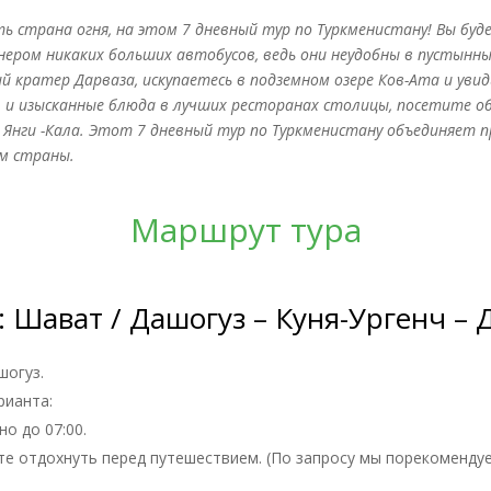
ь страна огня, на этом 7 дневный тур по Туркменистану! Вы б
ром никаких больших автобусов, ведь они неудобны в пустынных
ий кратер Дарваза, искупаетесь в подземном озере Ков-Ата и ув
» и изысканные блюда в лучших ресторанах столицы, посетите 
Янги -Кала. Этот 7 дневный тур по Туркменистану объединяет п
м страны.
Маршрут тура
: Шават / Дашогуз – Куня-Ургенч – 
шогуз.
рианта:
о до 07:00.
те отдохнуть перед путешествием. (По запросу мы порекоменду