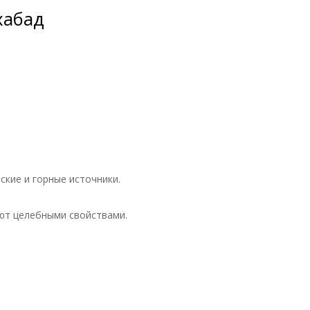
хабад
ские и горные источники.
ют целебными свойствами.