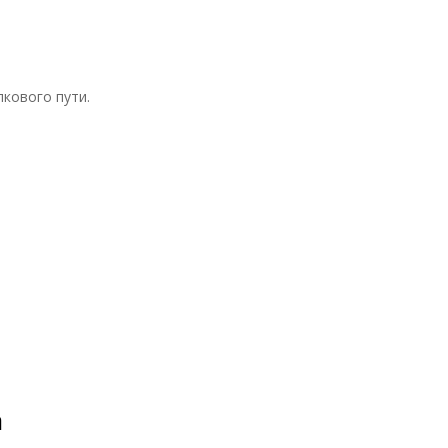
кового пути.
а