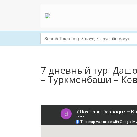
Search
for:
7 дневный тур: Дашо
– Туркменбаши – Ков