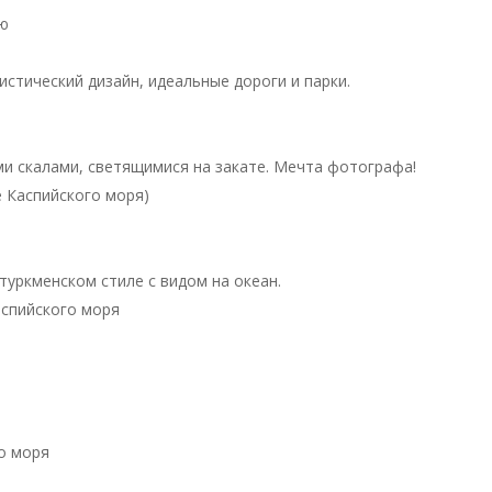
рю
стический дизайн, идеальные дороги и парки.
и скалами, светящимися на закате. Мечта фотографа!
е Каспийского моря)
туркменском стиле с видом на океан.
аспийского моря
о моря