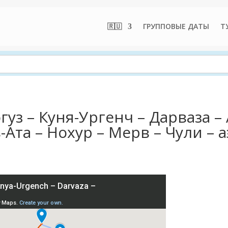
🇷🇺
ГРУППОВЫЕ ДАТЫ
Т
гуз – Куня-Ургенч – Дарваза –
-Ата – Нохур – Мерв – Чули –