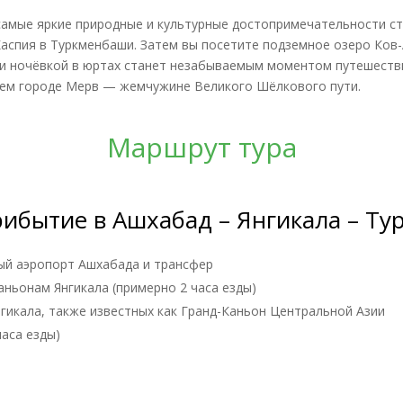
самые яркие природные и культурные достопримечательности с
Каспия в Туркменбаши. Затем вы посетите подземное озеро Ков-
 и ночёвкой в юртах станет незабываемым моментом путешестви
внем городе Мерв — жемчужине Великого Шёлкового пути.
Маршрут тура
рибытие в Ашхабад – Янгикала – Т
ый аэропорт Ашхабада и трансфер
аньонам Янгикала (примерно 2 часа езды)
икала, также известных как Гранд-Каньон Центральной Азии
аса езды)