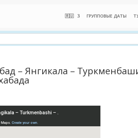
🇷🇺
ГРУППОВЫЕ ДАТЫ
Т
бад – Янгикала – Туркменбаши
хабада