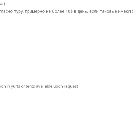
ка)
гласно туру. примерно не более 10$ в день, если таковые имеютс
ion in yurts or tents available upon request