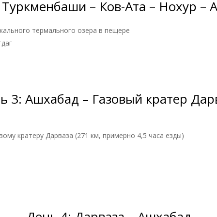
 Туркменбаши – Ков-Ата – Нохур –
кального термального озера в пещере
тдаг
ь 3: Ашхабад – Газовый кратер Дар
ому кратеру Дарваза (271 км, примерно 4,5 часа езды)
День 4: Дарваза – Ашхабад