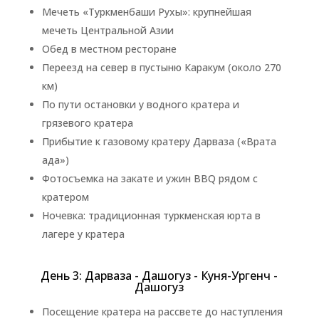
Мечеть «Туркменбаши Рухы»: крупнейшая
мечеть Центральной Азии
Обед в местном ресторане
Переезд на север в пустыню Каракум (около 270
км)
По пути остановки у водного кратера и
грязевого кратера
Прибытие к газовому кратеру Дарваза («Врата
ада»)
Фотосъемка на закате и ужин BBQ рядом с
кратером
Ночевка: традиционная туркменская юрта в
лагере у кратера
День 3: Дарваза - Дашогуз - Куня-Ургенч -
Дашогуз
Посещение кратера на рассвете до наступления