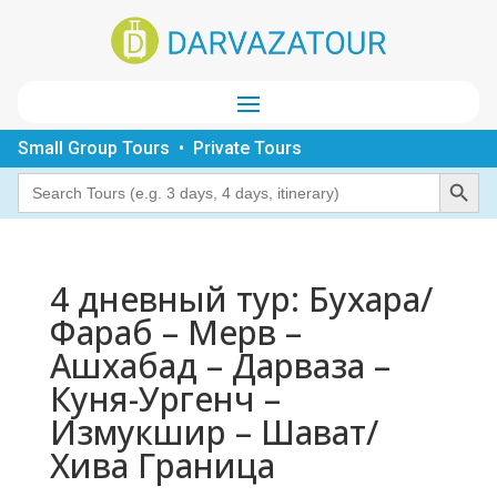
Small Group Tours • Private Tours
Search Button
Search
for:
4 дневный тур: Бухара/
Фараб – Мерв –
Ашхабад – Дарваза –
Куня-Ургенч –
Измукшир – Шават/
Хива Граница