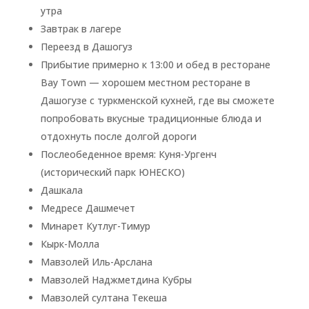
утра
Завтрак в лагере
Переезд в Дашогуз
Прибытие примерно к 13:00 и обед в ресторане
Bay Town — хорошем местном ресторане в
Дашогузе с туркменской кухней, где вы сможете
попробовать вкусные традиционные блюда и
отдохнуть после долгой дороги
Послеобеденное время: Куня-Ургенч
(исторический парк ЮНЕСКО)
Дашкала
Медресе Дашмечет
Минарет Кутлуг-Тимур
Кырк-Молла
Мавзолей Иль-Арслана
Мавзолей Наджметдина Кубры
Мавзолей султана Текеша