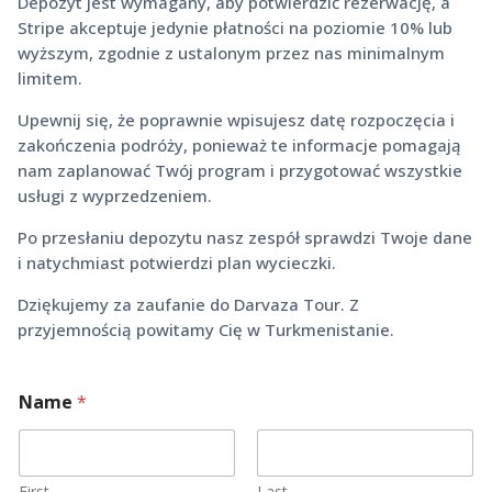
Depozyt jest wymagany, aby potwierdzić rezerwację, a
Stripe akceptuje jedynie płatności na poziomie 10% lub
wyższym, zgodnie z ustalonym przez nas minimalnym
limitem.
Upewnij się, że poprawnie wpisujesz datę rozpoczęcia i
zakończenia podróży, ponieważ te informacje pomagają
nam zaplanować Twój program i przygotować wszystkie
usługi z wyprzedzeniem.
Po przesłaniu depozytu nasz zespół sprawdzi Twoje dane
i natychmiast potwierdzi plan wycieczki.
Dziękujemy za zaufanie do Darvaza Tour. Z
przyjemnością powitamy Cię w Turkmenistanie.
*
Name
*
D
a
t
e
*
First
Last