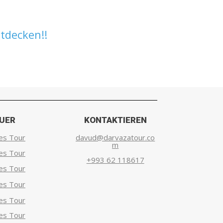
tdecken!!
UER
KONTAKTIEREN
es Tour
davud@darvazatour.co
m
es Tour
+993 62 118617
es Tour
es Tour
es Tour
es Tour