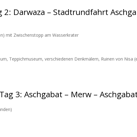
g 2: Darwaza – Stadtrundfahrt Aschga
en) mit Zwischenstopp am Wasserkrater
eum, Teppichmuseum, verschiedenen Denkmälern, Ruinen von Nisa (er
Tag 3: Aschgabat – Merw – Aschgaba
unden)