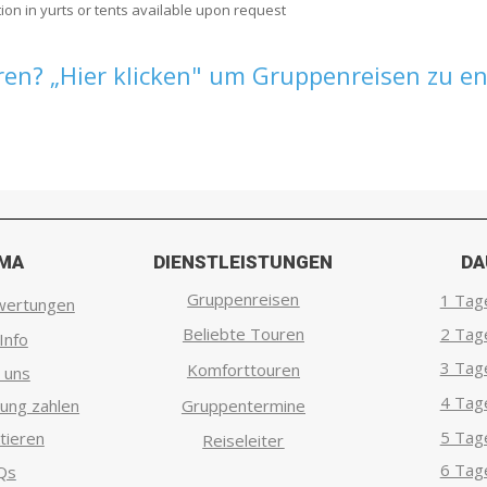
ion in yurts or tents available upon request
ren? „Hier klicken" um Gruppenreisen zu en
RMA
DIENSTLEISTUNGEN
DA
Gruppenreisen
1 Tag
wertungen
Beliebte Touren
2 Tag
Info
3 Tag
Komforttouren
 uns
4 Tag
ung zahlen
Gruppentermine
5 Tag
tieren
Reiseleiter
6 Tag
Qs