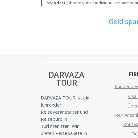
Standart
: Shared yurts / individual accommodat
Geld spa
DARVAZA
FI
TOUR
Kundenbe
Visa 
DARVAZA TOUR ist ein
führender
Über
Reiseveranstalter und
Tour Anzahl
Reisebüro in
Kontak
Turkmenistan. Wir
bieten Reisepakete in
FA