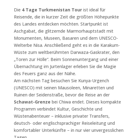
Die
4 Tage Turkmenistan Tour
ist ideal für
Reisende, die in kurzer Zeit die größten Höhepunkte
des Landes entdecken möchten. Startpunkt ist
Aschgabat, die glitzernde Marmorhauptstadt mit
Monumenten, Museen, Basaren und dem UNESCO-
Welterbe Nisa. Anschließend geht es in die Karakum-
Wüste zum weltberühmten Darwaza-Gaskrater, den
„Toren zur Hölle“. Beim Sonnenuntergang und einer
Übernachtung im Jurtenlager erleben Sie die Magie
des Feuers ganz aus der Nähe.
Am nächsten Tag besuchen Sie Kunya-Urgench
(UNESCO) mit seinen Mausoleen, Minaretten und
Ruinen der Seidenstraße, bevor die Reise an der
Schawat-Grenze
bei Chiwa endet. Dieses kompakte
Programm verbindet Kultur, Geschichte und
Wüstenabenteuer – inklusive privater Transfers,
deutsch- oder englischsprachiger Reiseleitung und
komfortabler Unterkünfte – in nur vier unvergesslichen
Tagen.