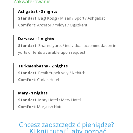
Zakwaterowanie
Ashgabat - 3 nights
Standart
: Bagt Kosgi / Mizan / Sport / Ashgabat
Comfort
: Archabil / Yyldyz / Oguzkent
Darvaza - 1 nights
Standart
: Shared yurts / individual accommodation in
yurts or tents available upon request
Turkmenbashy - 2 nights
Standart
: Beyik Yupek yoly / Nebitchi
Comfort
: Carlak Hotel
Mary - 1 nights
Standart
: Mary Hotel / Merv Hotel
Comfort
: Margush Hotel
Chcesz zaoszczędzić pieniądze?
„Kliknij tutaj", aby poznać