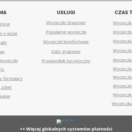
RMA
USŁUGI
CZAS 
Wycieczki Grupowe
Wycieczk
encje
Popularne wycieczki
Wycieczk
e o wizie
Wycieczk
Wycieczki komfortowe
akt
Wycieczk
Daty grupowe
nas
Wycieczk
ycieczki
Przewodnik turystyczny
Wycieczk
Qs
Wycieczk
 formularz
Wycieczk
 zdjęć
Wycieczk
wanie
Wycieczka
++ Więcej globalnych systemów płatności