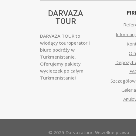
DARVAZA
FI
TOUR
Refer
Informacj
DARVAZA TOUR to
wiodący touroperator i
Kont
biuro podróży w
O 
Turkmenistanie.
Depozyt w
Oferujemy pakiety
wycieczek po całym
FA
Turkmenistanie!
Szczegółowy
Galeria
Anulo
© 2025 Darvazatour. Wszelkie prawa