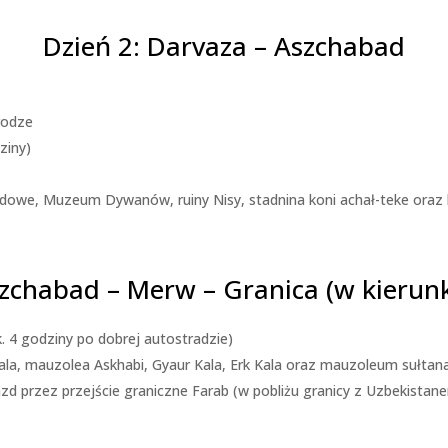
Dzień 2: Darvaza – Aszchabad
rodze
ziny)
we, Muzeum Dywanów, ruiny Nisy, stadnina koni achał-teke oraz l
szchabad – Merw – Granica (w kierun
 4 godziny po dobrej autostradzie)
la, mauzolea Askhabi, Gyaur Kala, Erk Kala oraz mauzoleum sułtan
d przez przejście graniczne Farab (w pobliżu granicy z Uzbekistan