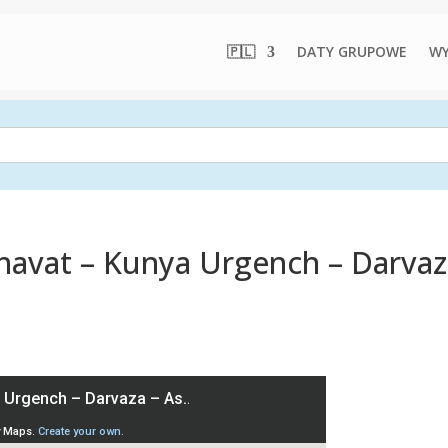
🇵🇱
DATY GRUPOWE
WY
havat – Kunya Urgench – Darvaz