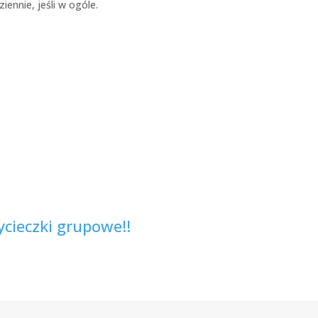
ennie, jeśli w ogóle.
ycieczki grupowe!
!