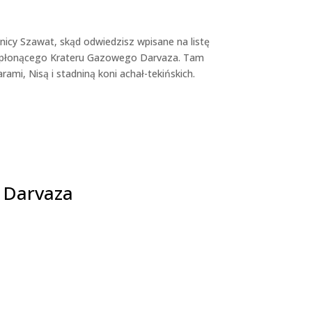
nicy Szawat, skąd odwiedzisz wpisane na listę
do płonącego Krateru Gazowego Darvaza. Tam
mi, Nisą i stadniną koni achał-tekińskich.
– Darvaza