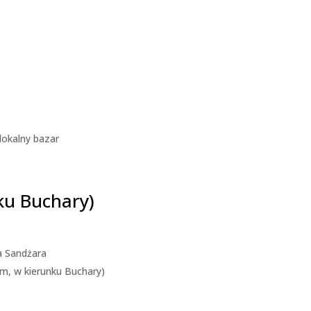
okalny bazar
ku Buchary)
a Sandżara
em, w kierunku Buchary)