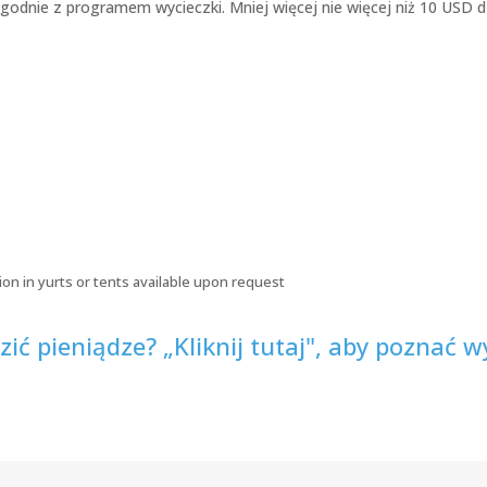
odnie z programem wycieczki. Mniej więcej nie więcej niż 10 USD dzi
ion in yurts or tents available upon request
ić pieniądze? „Kliknij tutaj", aby poznać w