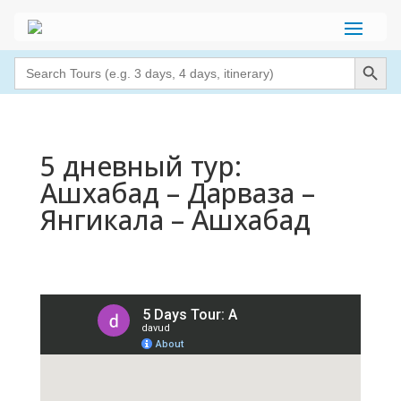
Search Button
Search
for:
5 дневный тур:
Ашхабад – Дарваза –
Янгикала – Ашхабад