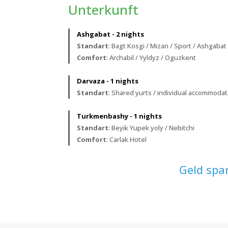
Unterkunft
Ashgabat - 2 nights
Standart
: Bagt Kosgi / Mizan / Sport / Ashgabat
Comfort
: Archabil / Yyldyz / Oguzkent
Darvaza - 1 nights
Standart
: Shared yurts / individual accommodat
Turkmenbashy - 1 nights
Standart
: Beyik Yupek yoly / Nebitchi
Comfort
: Carlak Hotel
Geld spa