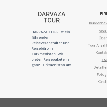
DARVAZA
FI
TOUR
Kundenbe
Visa 
DARVAZA TOUR ist ein
führender
Über
Reiseveranstalter und
Tour Anzahl
Reisebüro in
Kontak
Turkmenistan. Wir
bieten Reisepakete in
FA
ganz Turkmenistan an!
Detaillie
Fotoga
Künd