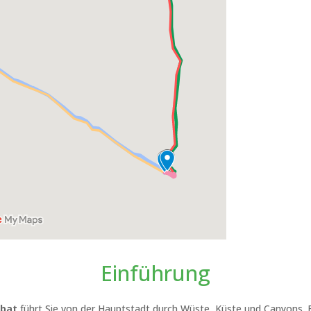
Einführung
abat
führt Sie von der Hauptstadt durch Wüste, Küste und Canyons. 