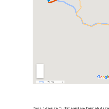
Diese
5-tägige Turkmenistan-Tour ab Asg