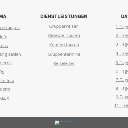
RMA
DIENSTLEISTUNGEN
DA
Gruppenreisen
1 Tag
wertungen
Beliebte Touren
2 Tag
Info
3 Tag
Komforttouren
 uns
4 Tag
ung zahlen
Gruppentermine
5 Tag
tieren
Reiseleiter
6 Tag
Qs
7 Tag
rte Info
8 Tag
lerie
9 Tag
igung
11 Tag