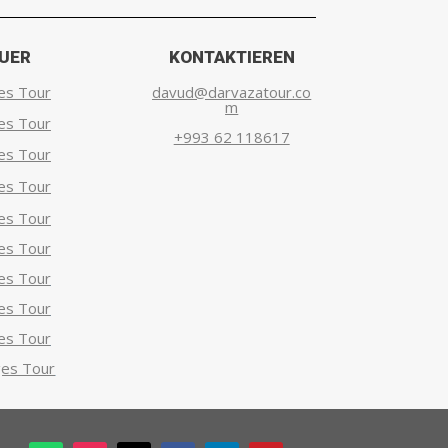
UER
KONTAKTIEREN
es Tour
davud@darvazatour.co
m
es Tour
+993 62 118617
es Tour
es Tour
es Tour
es Tour
es Tour
es Tour
es Tour
es Tour