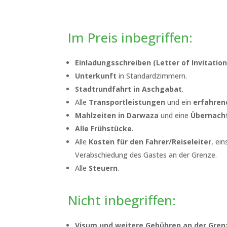
Im Preis inbegriffen:
Einladungsschreiben (Letter of Invitation
Unterkunft
in Standardzimmern.
Stadtrundfahrt in Aschgabat
.
Alle
Transportleistungen
und ein
erfahrene
Mahlzeiten in Darwaza
und eine
Übernacht
Alle Frühstücke
.
Alle
Kosten für den Fahrer/Reiseleiter
, ei
Verabschiedung des Gastes an der Grenze.
Alle
Steuern
.
Nicht inbegriffen:
Visum und weitere Gebühren an der Gren