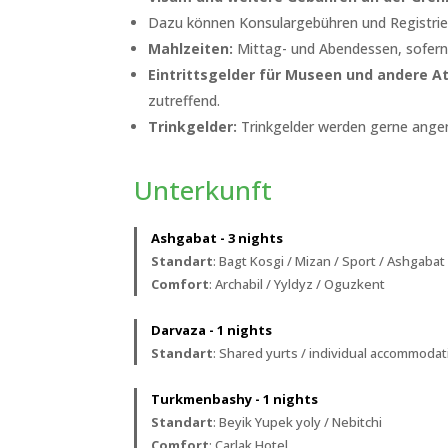
Dazu können Konsulargebühren und Registrie
Mahlzeiten:
Mittag- und Abendessen, sofern n
Eintrittsgelder für Museen und andere 
zutreffend.
Trinkgelder:
Trinkgelder werden gerne angen
Unterkunft
Ashgabat - 3 nights
Standart
: Bagt Kosgi / Mizan / Sport / Ashgabat
Comfort
: Archabil / Yyldyz / Oguzkent
Darvaza - 1 nights
Standart
: Shared yurts / individual accommodat
Turkmenbashy - 1 nights
Standart
: Beyik Yupek yoly / Nebitchi
Comfort
: Carlak Hotel