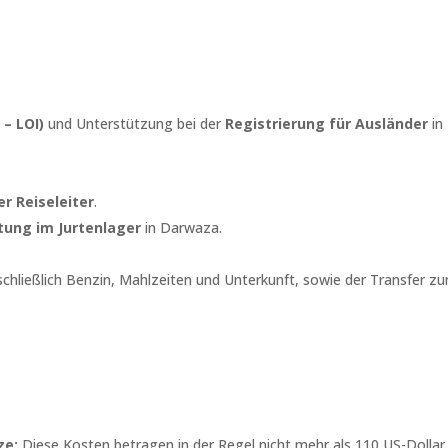
 – LOI)
und Unterstützung bei der
Registrierung für Ausländer
in
r Reiseleiter
.
ung im Jurtenlager
in Darwaza.
nschließlich Benzin, Mahlzeiten und Unterkunft, sowie der Transfer z
ze:
Diese Kosten betragen in der Regel nicht mehr als 110 US-Dollar