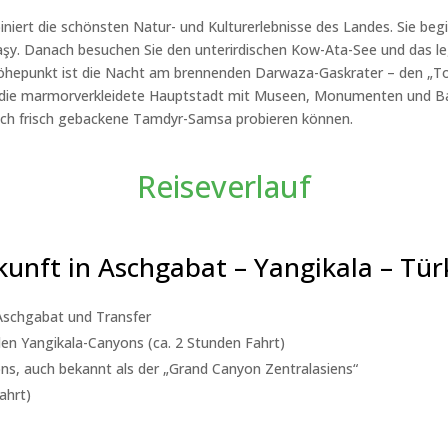
niert die schönsten Natur- und Kulturerlebnisse des Landes. Sie beg
şy. Danach besuchen Sie den unterirdischen Kow-Ata-See und das l
 Höhepunkt ist die Nacht am brennenden Darwaza-Gaskrater – den „To
Sie die marmorverkleidete Hauptstadt mit Museen, Monumenten und Ba
ch frisch gebackene Tamdyr-Samsa probieren können.
Reiseverlauf
kunft in Aschgabat – Yangikala – T
Aschgabat und Transfer
en Yangikala-Canyons (ca. 2 Stunden Fahrt)
ns, auch bekannt als der „Grand Canyon Zentralasiens“
ahrt)