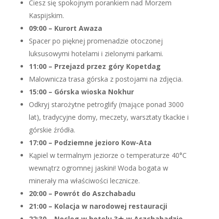
Ciesz się spokojnym porankiem nad Morzem
Kaspijskim.
09:00 – Kurort Awaza
Spacer po pięknej promenadzie otoczonej
luksusowymi hotelami i zielonymi parkami.
11:00 – Przejazd przez góry Kopetdag
Malownicza trasa górska z postojami na zdjęcia.
15:00 – Górska wioska Nokhur
Odkryj starożytne petroglify (mające ponad 3000
lat), tradycyjne domy, meczety, warsztaty tkackie i
górskie źródła.
17:00 – Podziemne jezioro Kow-Ata
Kąpiel w termalnym jeziorze o temperaturze 40°C
wewnątrz ogromnej jaskini! Woda bogata w
minerały ma właściwości lecznicze.
20:00 – Powrót do Aszchabadu
21:00 – Kolacja w narodowej restauracji
22:30 – Nocleg w hotelu 3★ w Aszchabadzie