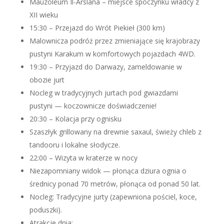
Mauzoleum Il-Arslana – miejsce spoczynku władcy z
XII wieku
15:30 – Przejazd do Wrót Piekieł (300 km)
Malownicza podróż przez zmieniające się krajobrazy
pustyni Karakum w komfortowych pojazdach 4WD.
19:30 – Przyjazd do Darwazy, zameldowanie w
obozie jurt
Nocleg w tradycyjnych jurtach pod gwiazdami
pustyni — koczownicze doświadczenie!
20:30 – Kolacja przy ognisku
Szaszłyk grillowany na drewnie saxaul, świeży chleb z
tandooru i lokalne słodycze.
22:00 – Wizyta w kraterze w nocy
Niezapomniany widok — płonąca dziura ognia o
średnicy ponad 70 metrów, płonąca od ponad 50 lat.
Nocleg: Tradycyjne jurty (zapewniona pościel, koce,
poduszki).
Atrakcje dnia: