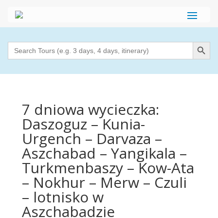
Search Button
Search
for:
7 dniowa wycieczka:
Daszoguz – Kunia-
Urgench – Darvaza –
Aszchabad – Yangikala –
Turkmenbaszy – Kow-Ata
– Nokhur – Merw – Czuli
– lotnisko w
Aszchabadzie