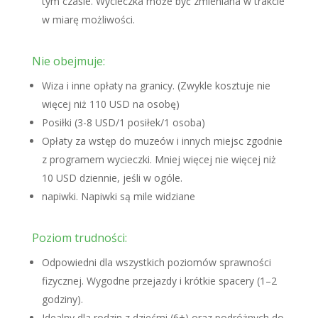
tym czasie. Wycieczka może być zmieniana w trakcie
w miarę możliwości.
Nie obejmuje:
Wiza i inne opłaty na granicy. (Zwykle kosztuje nie
więcej niż 110 USD na osobę)
Posiłki (3-8 USD/1 posiłek/1 osoba)
Opłaty za wstęp do muzeów i innych miejsc zgodnie
z programem wycieczki. Mniej więcej nie więcej niż
10 USD dziennie, jeśli w ogóle.
napiwki. Napiwki są mile widziane
Poziom trudności:
Odpowiedni dla wszystkich poziomów sprawności
fizycznej. Wygodne przejazdy i krótkie spacery (1–2
godziny).
Idealny dla rodzin z dziećmi (6+) oraz podróżnych do