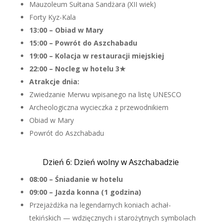
Mauzoleum Sułtana Sandżara (XII wiek)
Forty Kyz-Kala
13:00 – Obiad w Mary
15:00 – Powrót do Aszchabadu
19:00 – Kolacja w restauracji miejskiej
22:00 – Nocleg w hotelu 3★
Atrakcje dnia:
Zwiedzanie Merwu wpisanego na listę UNESCO
Archeologiczna wycieczka z przewodnikiem
Obiad w Mary
Powrót do Aszchabadu
Dzień 6: Dzień wolny w Aszchabadzie
08:00 – Śniadanie w hotelu
09:00 – Jazda konna (1 godzina)
Przejażdżka na legendarnych koniach achał-
tekińskich — wdzięcznych i starożytnych symbolach